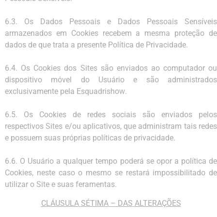
6.3.
Os
Dados
Pessoais
e
Dados
Pessoais
Sensíveis
armazenados
em
Cookies
recebem
a
mesma
proteção
d
dados de
que
trata
a
presente
Política
de
Privacidade.
6.4.
Os
Cookies
dos
Sites
são
enviados
ao
computador
o
dispositivo
móvel
do
Usuário
e
são
administrado
exclusivamente
pel
a
Esquadrishow
.
6.5.
Os Cookies de redes sociais são enviados pelos
respectivos Sites e/ou aplicativos, que administram
tais
rede
e
possuem
suas
próprias
políticas
de
privacid
ade.
6.6.
O Usuário a qualquer tempo poderá se opor a política d
Cookies, neste caso o mesmo se restará
impossibilitado de
utilizar
o
Site
e
suas
feramentas.
CLÁUSULA
SÉTIMA
–
DAS
ALTERAÇÕES