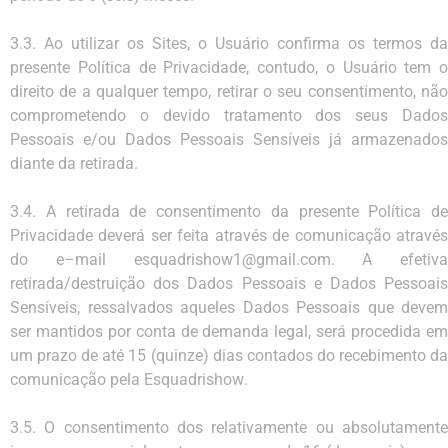
3.3.
Ao utilizar os Sites, o Usuário confirma os termos da
presente Política de Privacidade, contudo, o
Usuário tem o
direito de a qualquer tempo, retirar o seu consentimento, não
comprometendo o devido
tratamento
dos
seus Dado
Pessoais
e/ou
Dados
Pessoais
Sensíveis
já
armazenados
diante da
retirada.
3.4.
A
retirada
de
consentimento
da
presente
Política
de
Privacidade
deverá
ser
feita
através
de
comunicação atravé
do e
–
mail
esquadrishow
1@gmail.com
. A efetiva
retirada/destruição dos Dados
Pessoais e
Dados
Pessoai
Sensíveis,
ressalvados
aqueles
Dados
Pessoais
que
devem
ser
mantidos
por
conta
de
demanda
legal, será procedida e
um prazo de até 15 (quinze) dias contados do recebimento da
comunicação pel
a
Esquadrishow
.
3.5.
O consentimento dos relativamente ou absolutament