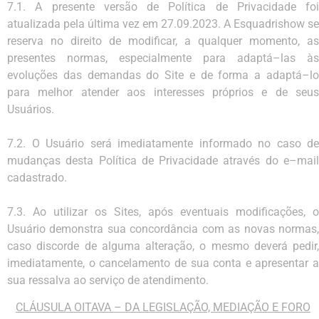
7.1.
A
presente
versão
de Política
de
Privacidade
foi
atualizada
pela
última
vez
em
27
.0
9
.2023.
A
Esquadrishow
se
reserva
no
direito
de
modificar,
a
qualquer
momento,
as
presentes
normas,
especialmente para adaptá
–
las às
evoluções das demandas do
Site
e de forma a adaptá
–
l
para melhor
atender
aos
interesses próprios
e de
seus
Usuários.
7.2.
O
Usuário
será
imediatamente
informado
no
caso
de
mudanças
desta
Política
de
Privacidade
através
do
e
–
mai
cadastrado.
7.3.
Ao utilizar os Sites, após eventuais modificações, o
Usuário demonstra sua
concordância com as
novas
normas
caso
discorde
de
alguma
alteração,
o
mesmo
deverá
pedir,
imediatamente,
o
cancelamento
de
sua
conta
e apresentar
a
sua
ressalva
ao
serviço
de
atendimento.
CLÁUSULA
OITAVA
–
DA
LEGISLAÇÃO, MEDIAÇÃO
E FORO