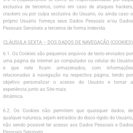
exclusiva de terceiros, como em caso de
ataques
hackers
,
crackers
ou por culpa exclusiva do Usuario, ou ainda caso 
próprio Usuário forneça seus
Dados
Pessoais
e/ou Dado
Pessoais
Sensíveis
a
terceiros de
forma
indevida.
CLÁUSULA
SEXTA
–
DOS
DADOS
DE NAVEGAÇÃO
(COOKIES)
6.1.
Os
Cookies
são
pequenos
arquivos
de
texto
enviados
po
uma
página
da
internet
ao
computador
ou
celular do Usuário
e que nele ficam armazenados, com informações
relacionadas à navegação na
respectiva
página, tendo po
objetivo personalizar o acesso do Usuário e tornar a
experiência junto ao
Site
mais
dinâmica.
6.2.
Os Cookies não permitem que quaisquer dados, de
qualquer natureza, sejam extraídos do disco
rígido do
Usuário,
não
sendo
possível
ter
acesso
aos
Dados
Pessoais
e
Dado
Pessoais Sensíveis.