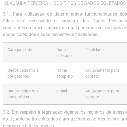
CLÁUSULA TERCEIRA – DOS TIPOS DE DADOS COLETADOS
3.1. Para utilização de determinadas funcionalidades dos
Sites, será necessário o cadastro dos Dados Pessoais
constantes da tabela abaixo, na qual podemos ver os tipos de
dados coletados e suas respectivas finalidades:
Categoria/td>
Dado
Finalidade
coletado
Dados cadastrais
Nome
Arquivamento para
obrigatórios
completo
contato
Dados cadastrais
e-mail
Arquivamento para
obrigatórios
contato
3.2.
Em respeito à legislação vigente, os registros de acess
do Usuário serão coletados e armazenados
ao
menos por
u
período
de
6
(seis)
meses.