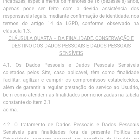
incapazes, especialmente os menores de 16
(dezesseis)
anos
apenas
pode
ser
feito
com
a
devida
assistência
dos
responsáveis
legais,
mediante
confirmação
de identidade,
no
termos
do
artigo
14
da
LGPD,
conforme observado
na
cláusula
1.3.
CLÁUSULA
QUARTA
–
DA
FINALIDADE,
CONSERVAÇÃO
E
DESTINO
DOS
DADOS
PESSOAIS
E
DADOS
PESSOAIS
SENSÍVEIS
4.1.
Os Dados Pessoais e Dados Pessoais Sensíveis
coletados pelo
s
Site
, caso aplicável, têm como
finalidad
facilitar, agilizar e cumprir os compromissos estabelecidos,
além de garantir a regular prestação
do
serviço
ao
Usuário
bem
como
atendem
às
finalidades
pormenorizadas
na
tabel
constante
do
item
3.1
acima.
4.2.
O
tratamento
de
Dados
Pessoais
e
Dados
Pessoais
Sensíveis
para
finalidades
fora
da
presente
Política
de