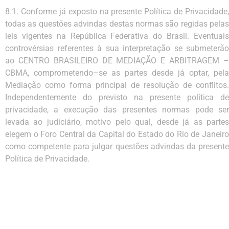
8.1.
Conforme
já
exposto
na
presente
Política
de
Privacidade,
todas
as
questões
advindas
destas
normas
são regidas pelas
leis vigentes na República Federativa do Brasil. Eventuais
controvérsias referentes à sua
interpretação
se
submeterão
ao
CENTRO
BRASILEIRO
DE
MEDIAÇÃO
E
ARBITRAGEM
CBMA,
comprometendo
–
se as partes desde já optar, pela
Mediação como forma principal de
resolução de conflitos.
Independentemente do previsto na presente política de
privacidade,
a execução das present
es normas pode
se
levada ao judiciário, motivo pelo qual, desde já as
partes
elegem o Foro Central da Capital do Estado do
Rio
de Janeir
como
competente para
julgar
questões
advindas
da
present
Política
de
Privacidade
.