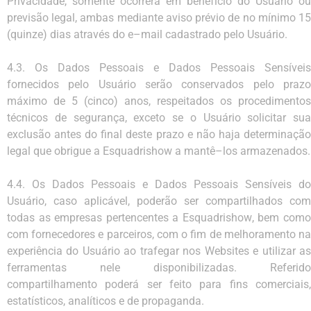
Privacidade,
somente
ocorrerá
em
benefício
do
Usuário
ou
previsão
legal,
ambas
mediante
aviso
prévio
de
no mínimo
1
(quinze)
dias
através
do
e
–
mail
cadastrado
pelo
Usuário.
4.3.
Os
Dados
Pessoais
e
Dados
Pessoais
Sensíveis
fornecidos
pelo
Usuário
serão
conservados
pelo
praz
máximo de 5 (cinco) anos, respeitados os procedimentos
técnicos de segurança, exceto se o Usuário solicitar
sua
exclusão antes do final deste prazo e não haja determinação
legal que obrigue
a
Esquadrishow
a mantê
–
los
armazenados.
4.4.
Os
Dados
Pessoais
e
Dados
Pessoais
Sensíveis
do
Usuário,
caso
aplicável,
poderão
ser
compartilhados
com
tod
a
s as empresas pertencentes a
Esquadrishow
, bem com
com fornecedores e parceiros, com
o fim
de melhoramento n
experiência do Usuário ao trafegar nos Websites e utilizar as
ferramentas nele
disponibilizadas.
Referido
compartilhamento
poderá
ser
feito
para
fins
comerciais
estatísticos,
analíticos
e
de
propaganda.