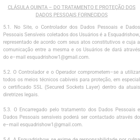
CLÁSULA
QUINTA
–
DO
TRATAMENTO
E PROTEÇÃO
DOS
DADOS
PESSOAIS
FORNECIDOS
5.1.
No
Site
, o Controlador dos Dados Pessoais e Dado
Pessoais Sensíveis coletados dos Usuários é
a
Esquadrishow
representad
o
de acordo com seus atos constitutivos e cuja 
comunicação entre a mesma e
os
Usuários
de
dará atravé
do
e
–
mail
esquadrishow
1@gmail.com
.
5.2.
O Controlador e o Operador comprometem
–
se a utilizar
todos os meios técnicos cabíveis para
proteção,
em
especial
o
certificado
SSL
(Secured
Socke
ts Layer)
dentro
da
atuais
diretrizes
legais.
5.3.
O
Encarregado
pelo
tratamento
dos
Dados
Pessoais
e
Dados
Pessoais
sensíveis
poderá
ser
contactado através
d
e
–
mail
esquadrishow
1@gmail.com
.
5.4.
A
Esquadrishow
se exime de
responsabilidade por culpa